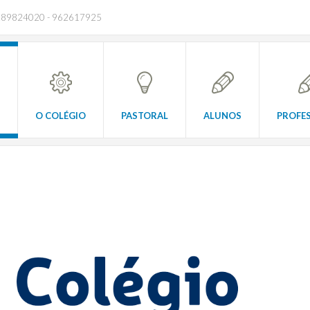
289824020 - 962617925
O COLÉGIO
PASTORAL
ALUNOS
PROFE