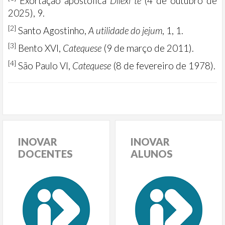
Exortação apostólica
Dilexi te
(4 de outubro de
2025), 9.
[2]
Santo Agostinho,
A utilidade do jejum
, 1, 1.
[3]
Bento XVI,
Catequese
(9 de março de 2011).
[4]
São Paulo VI,
Catequese
(8 de fevereiro de 1978).
INOVAR
INOVAR
DOCENTES
ALUNOS